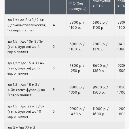
пропуском
пропу
МО (без
в ТТК
в СК
пропуска)
до 1 т./ до 8 м 3 / 2.4м
5800 р. /
5800 р. /
5800 р.
(цельнометаллическая)
4
1100 р.
1100 р.
1100 р.
1-2 евро паллет
до 1,5 т./до 10м 3 / 3м
6900 р. /
7800 р. /
8400 р
(тент, фургон) до 4
5
1100 р.
1270 р.
1380 р
евро паллет
до 1,5 т./до 15 м 3 / 4м
7800 р. /
8600 р. /
9200 р.
(тент, фургон) до 6
5
1250 р.
1380 р.
1500 р
евро паллет
до 1,5 т./до 18 м 3 /
8800 р. /
9900 р. /
10500 р
4.3м (тент, фургон) до
5
1350 р.
1500 р.
1700 р
8 евро паллет
до 1,5 т./до 22 м 3 / 5м
9900 р. /
11000 р. /
12000 р
(тент, фургон) до 10
5
1450 р.
1600 р.
1800 р
евро паллет
до 3 т./до 22 м 3