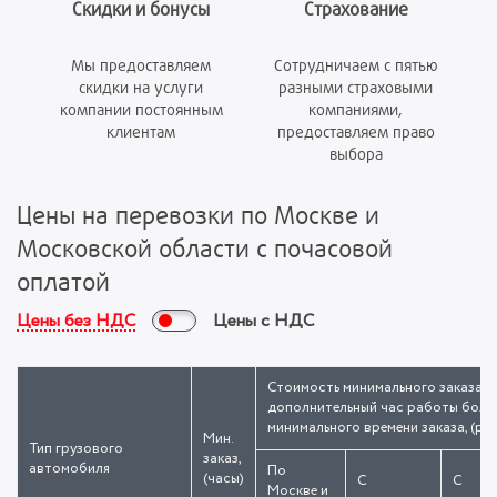
Скидки и бонусы
Страхование
Мы предоставляем
Сотрудничаем с пятью
скидки на услуги
разными страховыми
компании постоянным
компаниями,
клиентам
предоставляем право
выбора
Цены на перевозки по Москве и
Московской области с почасовой
оплатой
Цены без НДС
Цены с НДС
Стоимость минимального заказа /
дополнительный час работы боль
минимального времени заказа, (руб
Мин.
Тип грузового
заказ,
автомобиля
По
(часы)
С
С
Москве и