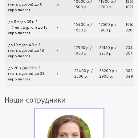
10600 р. /
11900 р. /
12650 р
(тент, фургон) до 8
6
1500 р.
1700 р.
1870 р
евро паллет
до 5 т./до 35 м 3
15400 р. /
17500 р. /
19650 р
(тент, фургон) до 15
7
1650 р.
1900 р.
2200 р
евро паллет
до 10 т./до 40 м 3
17900 р. /
20150 р. /
23430 
(тент, фургон) до 18
7
1950 р.
2250 р.
2640 р
евро паллет
до 20 т./до 92 м 3
22400 р. /
26200 р. /
30250 р
(тент, фургон) до 33
7
2500 р.
2900 р.
3410 р
евро паллет
Наши сотрудники