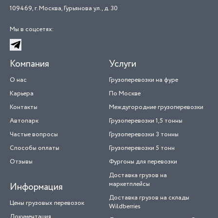
109469, г. Москва, Гурьянова ул., д. 30
Мы в соцсетях:
Telegram
Компания
Услуги
О нас
Грузоперевозки на фуре
Карьера
По Москве
Контакты
Междугородние грузоперевозки
Автопарк
Грузоперевозки 1,5 тонны
Частые вопросы
Грузоперевозки 3 тонны
Способы оплаты
Грузоперевозки 5 тонн
Отзывы
Фургоны для перевозки
Доставка грузов на
маркетплейсы
Информация
Доставка грузов на склады
Цены грузовых перевозок
Wildberries
Документация